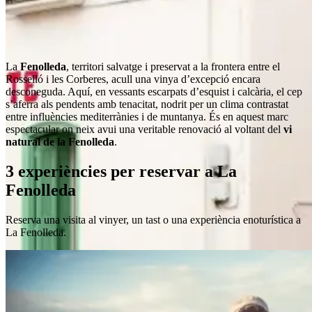
La
Fenolleda
, territori salvatge i preservat a la frontera entre el
Rosselló i les Corberes, acull una vinya d’excepció encara
desconeguda. Aquí, en vessants escarpats d’esquist i calcària, el cep
s’aferra als pendents amb tenacitat, nodrit per un clima contrastat
entre influències mediterrànies i de muntanya. És en aquest marc
espectacular on neix avui una veritable renovació al voltant del
vi
natural de la Fenolleda
.
3 experiències per reservar a La
Fenolleda
Reserva una visita al vinyer, un tast o una experiència enoturística a
La Fenolleda.