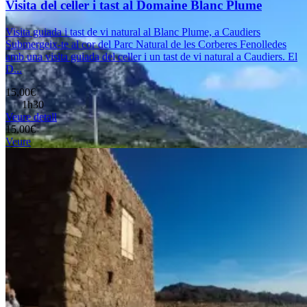
Visita del celler i tast al Domaine Blanc Plume
Visita guiada i tast de vi natural al Blanc Plume, a Caudiers
Submergeix-te al cor del Parc Natural de les Corberes Fenolledes
amb una visita guiada del celler i un tast de vi natural a Caudiers. El
D...
15,00€
1h30
Veure detall
15,00€
Veure