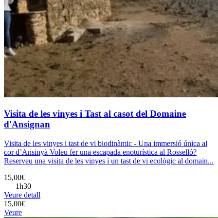
Visita de les vinyes i Tast al casot del Domaine
d'Ansignan
Visita de les vinyes i tast de vi biodinàmic - Una immersió única al
cor d’Ansinyà Voleu fer una escapada enoturística al Rosselló?
Reserveu una visita de les vinyes i un tast de vi ecològic al domain...
15,00€
1h30
Veure detall
15,00€
Veure