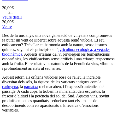
20,00€
2h
Veure detall
20,00€
Veure
Des de fa uns anys, una nova generació de vinyaters compromesos
fa bufar un vent de llibertat sobre aquesta regió vitícola. El seu
enfocament? Treballar en harmonia amb la natura, sense insums
químics, seguint els principis de l’
agricultura ecològica, a vegades
biodinàmica
. Aquests artesans del vi privilegien les fermentacions
espontànies, les vinificacions sense artificis i una criança respectuosa
amb la fruita. El resultat: vins naturals de la Fenolleda vius, vibrants
i profundament arrelats al seu terrer.
Aquest retorn als orígens vitícoles posa de relleu la increïble
diversitat dels sòls, la riquesa de les varietats antigues com la
carinyena
, la
garnatxa
o el macabeu, i l’expressió autèntica del
paisatge. A cada copa hi trobem la mineralitat dels esquistos, la
frescor d’altitud i la potència del sol del Sud. Aquests vins, sovint
produïts en petites quantitats, sedueixen tant els amants de
descobriments com els apassionats a la recerca d’emocions
veritables.