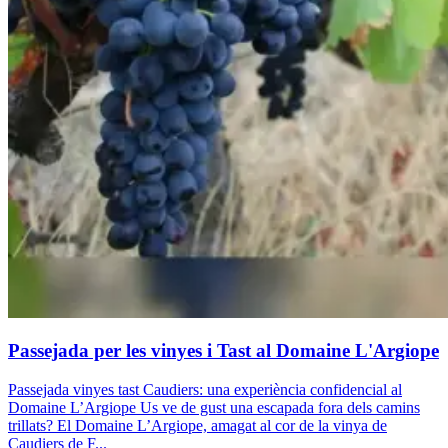
Passejada per les vinyes i Tast al Domaine L'Argiope
Passejada vinyes tast Caudiers: una experiència confidencial al
Domaine L’Argiope Us ve de gust una escapada fora dels camins
trillats? El Domaine L’Argiope, amagat al cor de la vinya de
Caudiers de F...