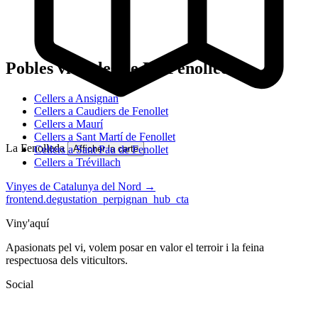
Pobles vitícoles de La Fenolleda
Cellers a Ansignan
Cellers a Caudiers de Fenollet
Cellers a Maurí
Cellers a Sant Martí de Fenollet
La Fenolleda
Cellers a Sant Pau de Fenollet
Afficher la carte
Cellers a Trévillach
Vinyes de Catalunya del Nord →
frontend.degustation_perpignan_hub_cta
Viny'aquí
Apasionats pel vi, volem posar en valor el terroir i la feina
respectuosa dels viticultors.
Social