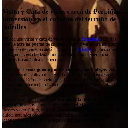
Visita y Cata de vinos cerca de Perpiñán –
Inmersión en el corazón del terruño de
Saleilles
¿Busca una
visita y cata de vinos cerca de
Perpiñán
? El Mas
Alart le abre las puertas de su finca para una verdadera inmersión en
el corazón del viñedo catalán. Situado en
Saleilles
, a pocos minutos
de Perpiñán, esta bodega familiar le ofrece una experiencia
enoturística auténtica y acogedora.
Durante una
visita guiada por los viñedos y las bodegas
, descubra
los secretos del cultivo de la vid, la vinificación y el envejecimiento
de los vinos. Desde el suelo hasta la botella, se le explica cada etapa
para comprender mejor el vínculo entre terruño, clima y saber hacer
vitivinícola.
La visita continúa con una
cata comentada de 8 añadas
emblemáticas
, reflejo de la diversidad del Mas Alart: blancos
frescos y aromáticos, tintos potentes y estructurados, así como vinos
dulces naturales con aromas cautivadores. Cada vino revela la
identidad de la finca y la expresión singular de su terruño.