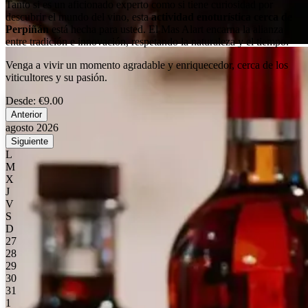
Tanto si es un aficionado experto como si tiene curiosidad por
descubrir el mundo del vino, esta
actividad enoturística cerca de
Perpiñán
está hecha para usted. El Mas Alart encarna la alianza
entre tradición e innovación, respetando la naturaleza y el tiempo.
Venga a vivir un momento agradable y enriquecedor, cerca de los
viticultores y su pasión.
Desde:
€9.00
Anterior
agosto 2026
Siguiente
L
M
X
J
V
S
D
27
28
29
30
31
1