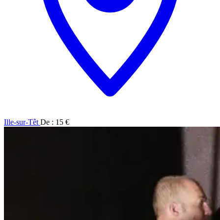
Ille-sur-Têt
De : 15 €