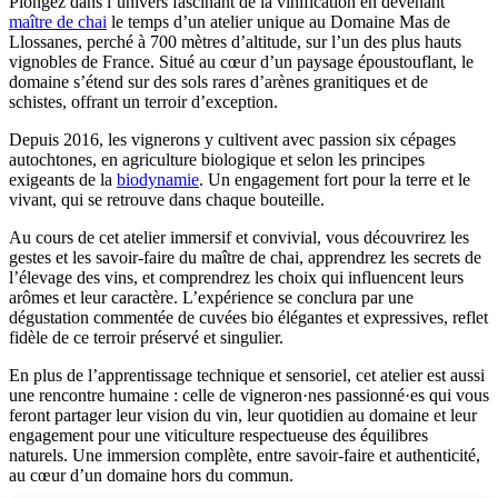
Plongez dans l’univers fascinant de la vinification en devenant
maître de chai
le temps d’un atelier unique au Domaine Mas de
Llossanes, perché à 700 mètres d’altitude, sur l’un des plus hauts
vignobles de France. Situé au cœur d’un paysage époustouflant, le
domaine s’étend sur des sols rares d’arènes granitiques et de
schistes, offrant un terroir d’exception.
Depuis 2016, les vignerons y cultivent avec passion six cépages
autochtones, en agriculture biologique et selon les principes
exigeants de la
biodynamie
. Un engagement fort pour la terre et le
vivant, qui se retrouve dans chaque bouteille.
Au cours de cet atelier immersif et convivial, vous découvrirez les
gestes et les savoir-faire du maître de chai, apprendrez les secrets de
l’élevage des vins, et comprendrez les choix qui influencent leurs
arômes et leur caractère. L’expérience se conclura par une
dégustation commentée de cuvées bio élégantes et expressives, reflet
fidèle de ce terroir préservé et singulier.
En plus de l’apprentissage technique et sensoriel, cet atelier est aussi
une rencontre humaine : celle de vigneron·nes passionné·es qui vous
feront partager leur vision du vin, leur quotidien au domaine et leur
engagement pour une viticulture respectueuse des équilibres
naturels. Une immersion complète, entre savoir-faire et authenticité,
au cœur d’un domaine hors du commun.