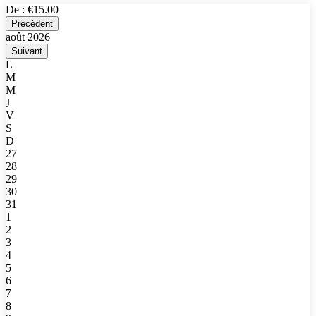
De :
€15.00
Précédent
août 2026
Suivant
L
M
M
J
V
S
D
27
28
29
30
31
1
2
3
4
5
6
7
8