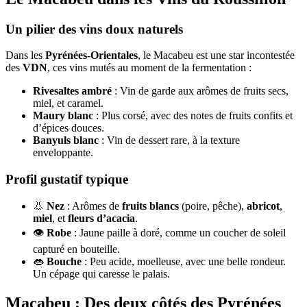
Un pilier des vins doux naturels
Dans les
Pyrénées-Orientales
, le Macabeu est une star incontestée
des
VDN
, ces vins mutés au moment de la fermentation :
Rivesaltes ambré
: Vin de garde aux arômes de fruits secs,
miel, et caramel.
Maury blanc
: Plus corsé, avec des notes de fruits confits et
d’épices douces.
Banyuls blanc
: Vin de dessert rare, à la texture
enveloppante.
Profil gustatif typique
👃
Nez
: Arômes de
fruits blancs
(poire, pêche),
abricot
,
miel
, et
fleurs d’acacia
.
👁️
Robe
: Jaune paille à doré, comme un coucher de soleil
capturé en bouteille.
👄
Bouche
: Peu acide, moelleuse, avec une belle rondeur.
Un cépage qui caresse le palais.
Macabeu : Des deux côtés des Pyrénées