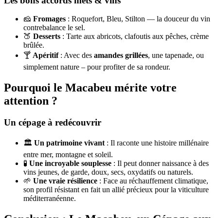
Les bons accords mets & vins
🧀
Fromages
: Roquefort, Bleu, Stilton — la douceur du vin
contrebalance le sel.
🍑
Desserts
: Tarte aux abricots, clafoutis aux pêches, crème
brûlée.
🍸
Apéritif
: Avec des
amandes grillées
, une tapenade, ou
simplement nature – pour profiter de sa rondeur.
Pourquoi le Macabeu mérite votre
attention ?
Un cépage à redécouvrir
🏛️
Un patrimoine vivant
: Il raconte une histoire millénaire
entre mer, montagne et soleil.
🧪
Une incroyable souplesse
: Il peut donner naissance à des
vins jeunes, de garde, doux, secs, oxydatifs ou naturels.
🌱
Une vraie résilience
: Face au réchauffement climatique,
son profil résistant en fait un allié précieux pour la viticulture
méditerranéenne.