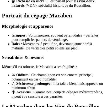
🍯
Richesse en sucre
: Il est parfait pour les
vins doux
naturels
(VDN), spécialité historique du Roussillon.
Portrait du cépage Macabeu
Morphologie et apparence
Grappes
: Volumineuses, souvent pyramidales – parfaites
pour remplir les paniers de vendange.
Baies
: Moyennes, à peau fine, devenant jaune doré à
maturité. De véritables petits soleils sur pied !
Sensibilités & besoins
Même s’il est robuste, le Macabeu a ses fragilités :
🦠
Oïdium
: Ce champignon est son ennemi principal,
notamment en cas d’humidité.
💧
Sécheresse prolongée
: Il la tolère bien, mais apprécie un
minimum d’eau.
🐜
Acariens
: Comme beaucoup de cépages méditerranéens,
il peut être sensible à ces parasites.
Le Macabeu dans les Vins du Roussillon