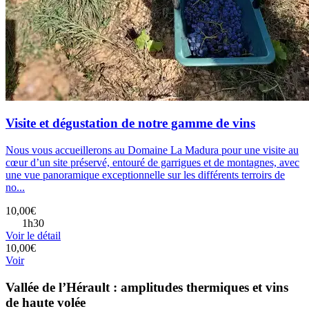
Visite et dégustation de notre gamme de vins
Nous vous accueillerons au Domaine La Madura pour une visite au
cœur d’un site préservé, entouré de garrigues et de montagnes, avec
une vue panoramique exceptionnelle sur les différents terroirs de
no...
10,00€
1h30
Voir le détail
10,00€
Voir
Vallée de l’Hérault : amplitudes thermiques et vins
de haute volée