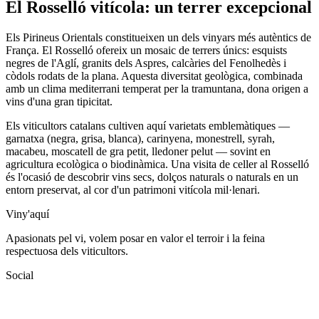
El Rosselló vitícola: un terrer excepcional
Els Pirineus Orientals constitueixen un dels vinyars més autèntics de
França. El Rosselló ofereix un mosaic de terrers únics: esquists
negres de l'Aglí, granits dels Aspres, calcàries del Fenolhedès i
còdols rodats de la plana. Aquesta diversitat geològica, combinada
amb un clima mediterrani temperat per la tramuntana, dona origen a
vins d'una gran tipicitat.
Els viticultors catalans cultiven aquí varietats emblemàtiques —
garnatxa (negra, grisa, blanca), carinyena, monestrell, syrah,
macabeu, moscatell de gra petit, lledoner pelut — sovint en
agricultura ecològica o biodinàmica. Una visita de celler al Rosselló
és l'ocasió de descobrir vins secs, dolços naturals o naturals en un
entorn preservat, al cor d'un patrimoni vitícola mil·lenari.
Viny'aquí
Apasionats pel vi, volem posar en valor el terroir i la feina
respectuosa dels viticultors.
Social