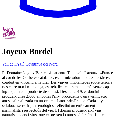
Joyeux Bordel
Vall de l'Aglí
,
Catalunya del Nord
El Domaine Joyeux Bordel, situat entre Tautavel i Latour-de-France
al cor de les Corberes catalanes, és un microdomini de 3 hectàrees
conduït en viticultura natural. Les vinyes, implantades sobre terroirs
rics entre mar i muntanya, es treballen enterament a mà, sense cap
input químic ni producte de síntesi. Des del 2019, el domini
produeix unes 2.000 ampolles l'any, procedents d'una vinificació
artesanal realitzada en un celler a Latour-de-France. Cada anyada
s'elabora sense inputs enològics, reflectint un enfocament
minimalista i respectuós del viu. El domini produeix així vins
naturals sincers i vius, que expressen la puresa del raïm i la identitat