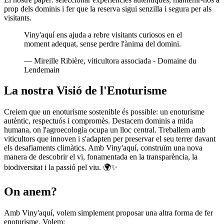
prop dels dominis i fer que la reserva sigui senzilla i segura per als
visitants.
Viny'aquí ens ajuda a rebre visitants curiosos en el
moment adequat, sense perdre l'ànima del domini.
— Mireille Ribière, viticultora associada - Domaine du
Lendemain
La nostra Visió de l'Enoturisme
Creiem que un enoturisme sostenible és possible: un enoturisme
autèntic, respectuós i compromès. Destacem dominis a mida
humana, on l'agroecologia ocupa un lloc central. Treballem amb
viticultors que innoven i s'adapten per preservar el seu terrer davant
els desafiaments climàtics. Amb Viny'aquí, construïm una nova
manera de descobrir el vi, fonamentada en la transparència, la
biodiversitat i la passió pel viu. 🌍✨
On anem?
Amb Viny'aquí, volem simplement proposar una altra forma de fer
enoturisme. Volem: