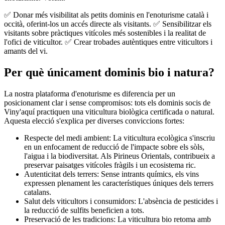
✅ Donar més visibilitat als petits dominis en l'enoturisme català i
occità, oferint-los un accés directe als visitants. ✅ Sensibilitzar els
visitants sobre pràctiques vitícoles més sostenibles i la realitat de
l'ofici de viticultor. ✅ Crear trobades autèntiques entre viticultors i
amants del vi.
Per què únicament dominis bio i natura?
La nostra plataforma d'enoturisme es diferencia per un
posicionament clar i sense compromisos: tots els dominis socis de
Viny'aquí practiquen una viticultura biològica certificada o natural.
Aquesta elecció s'explica per diverses conviccions fortes:
Respecte del medi ambient: La viticultura ecològica s'inscriu
en un enfocament de reducció de l'impacte sobre els sòls,
l'aigua i la biodiversitat. Als Pirineus Orientals, contribueix a
preservar paisatges vitícoles fràgils i un ecosistema ric.
Autenticitat dels terrers: Sense intrants químics, els vins
expressen plenament les característiques úniques dels terrers
catalans.
Salut dels viticultors i consumidors: L'absència de pesticides i
la reducció de sulfits beneficien a tots.
Preservació de les tradicions: La viticultura bio retoma amb