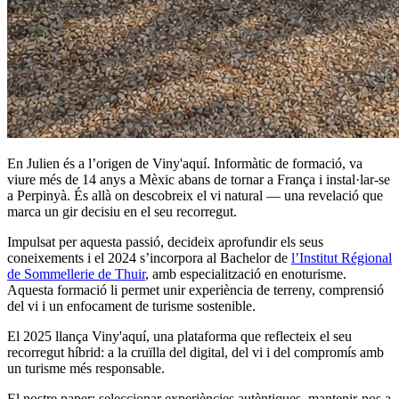
En Julien és a l’origen de Viny'aquí. Informàtic de formació, va
viure més de 14 anys a Mèxic abans de tornar a França i instal·lar-se
a Perpinyà. És allà on descobreix el vi natural — una revelació que
marca un gir decisiu en el seu recorregut.
Impulsat per aquesta passió, decideix aprofundir els seus
coneixements i el 2024 s’incorpora al Bachelor de
l’Institut Régional
de Sommellerie de Thuir
, amb especialització en enoturisme.
Aquesta formació li permet unir experiència de terreny, comprensió
del vi i un enfocament de turisme sostenible.
El 2025 llança Viny'aquí, una plataforma que reflecteix el seu
recorregut híbrid: a la cruïlla del digital, del vi i del compromís amb
un turisme més responsable.
El nostre paper: seleccionar experiències autèntiques, mantenir-nos a