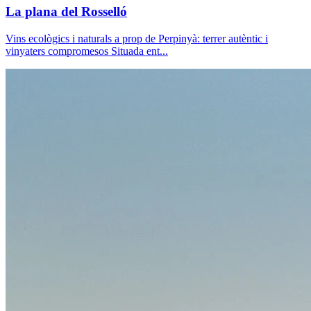
La plana del Rosselló
Vins ecològics i naturals a prop de Perpinyà: terrer autèntic i
vinyaters compromesos Situada ent...