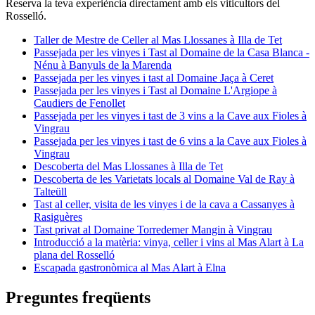
Reserva la teva experiència directament amb els viticultors del
Rosselló.
Taller de Mestre de Celler al Mas Llossanes à Illa de Tet
Passejada per les vinyes i Tast al Domaine de la Casa Blanca -
Nénu à Banyuls de la Marenda
Passejada per les vinyes i tast al Domaine Jaça à Ceret
Passejada per les vinyes i Tast al Domaine L'Argiope à
Caudiers de Fenollet
Passejada per les vinyes i tast de 3 vins a la Cave aux Fioles à
Vingrau
Passejada per les vinyes i tast de 6 vins a la Cave aux Fioles à
Vingrau
Descoberta del Mas Llossanes à Illa de Tet
Descoberta de les Varietats locals al Domaine Val de Ray à
Talteüll
Tast al celler, visita de les vinyes i de la cava a Cassanyes à
Rasiguères
Tast privat al Domaine Torredemer Mangin à Vingrau
Introducció a la matèria: vinya, celler i vins al Mas Alart à La
plana del Rosselló
Escapada gastronòmica al Mas Alart à Elna
Preguntes freqüents