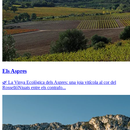
Els Aspres
🌿 La Vinya Ecològica dels Aspres: una joia vitícola al cor del
RossellóNiuats entre els contrafo...