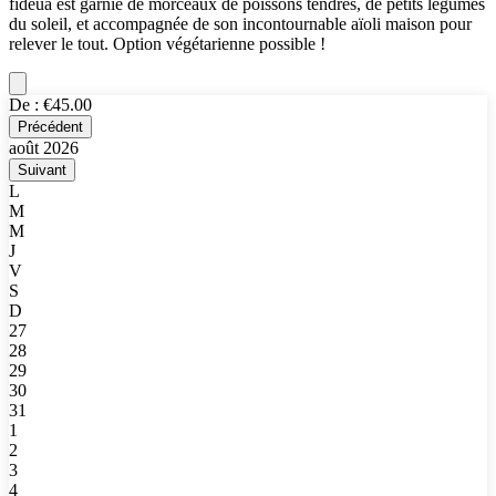
fideuà est garnie de morceaux de poissons tendres, de petits légumes
du soleil, et accompagnée de son incontournable aïoli maison pour
relever le tout. Option végétarienne possible !
De :
€45.00
Précédent
août 2026
Suivant
L
M
M
J
V
S
D
27
28
29
30
31
1
2
3
4