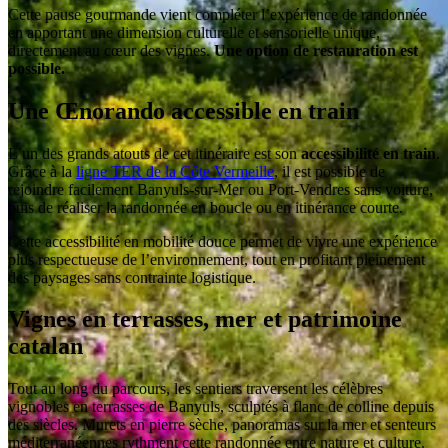
Cette pause gourmande vient compléter l’expérience de randonnée
en apportant une dimension culturelle et sensorielle unique,
directement au cœur des vignes.
Une option de restauration est
possible.
Une Œnorando accessible en train
L’un des grands atouts de cet itinéraire est son
accessibilité en train
.
Grâce à la
ligne TER de la Côte Vermeille
, il est possible de
rejoindre facilement
Banyuls-sur-Mer
ou
Port-Vendres
sans voiture,
puis de réaliser la randonnée en boucle ou en itinérance courte.
Cette accessibilité en mobilité douce permet de vivre une expérience
plus respectueuse de l’environnement, tout en profitant pleinement
des paysages sans contrainte logistique.
Vignes en terrasses, mer et patrimoine
catalan
Tout au long du parcours, les sentiers traversent les célèbres
vignobles en terrasses de Banyuls, sculptés à flanc de colline depuis
des siècles. Murets en pierre sèche, panoramas sur la mer et senteurs
méditerranéennes rythment cette randonnée entre nature et culture.