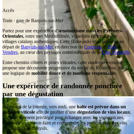
Accès
Train · gare de Banyuls-sur-Mer
Partez pour une expérience d’
œnotourisme dans les Pyrénées-
Orientales
, entre mer Méditerranée, vignobles en terrasses et
villages catalans authentiques. Cette Œnorando vous emmène au
départ de
Banyuls-sur-Mer
, en direction de
Cosprons
et
Port-
Vendres
, au cœur des paysages emblématiques de la
Côte Vermeille
.
Entre chemins côtiers et pistes viticoles, cette randonnée viticole
propose une découverte progressive du terroir du Roussillon, dans
une logique de
mobilité douce et de tourisme responsable
.
Une expérience de randonnée ponctuée
par une dégustation
Au milieu de la journée, vers midi, une
halte est prévue dans un
domaine viticole
afin de profiter d’une
dégustation de vins locaux
.
C’est un moment privilégié pour échanger avec les vigneron.nes,
découvrir leur savoir-faire et comprendre les particularités des vins
de Collioure et Banyuls.