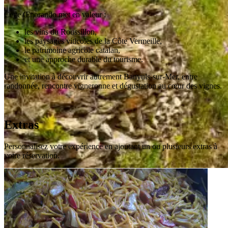
Cette Œnorando met en valeur :
les vins du Roussillon,
les paysages viticoles de la Côte Vermeille,
le patrimoine agricole catalan,
et une approche durable du tourisme.
Une invitation à découvrir autrement Banyuls-sur-Mer, entre
randonnée, rencontre vigneronne et dégustation au cœur des vignes.
Extras
Personnalisez votre expérience en ajoutant un ou plusieurs extras à
votre réservation.