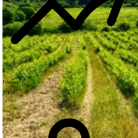
Dénivelé +
251 m