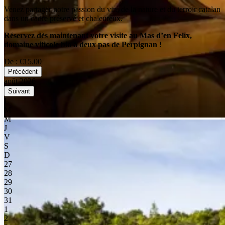
Venez partager notre passion du vin, de la nature et du terroir catalan
dans un cadre préservé et chaleureux.
Réservez dès maintenant votre visite au Mas d’en Felix,
domaine viticole bio à deux pas de Perpignan !
De :
€15.00
Précédent
août 2026
Suivant
L
M
M
J
V
S
D
27
28
29
30
31
1
2