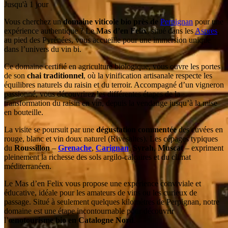
Jusqu'à 1 jour
Vous cherchez un
domaine viticole bio près de
Perpignan
pour une
expérience authentique ? Le
Mas d’en Felix
, situé dans les
Aspres
,
au pied des Pyrénées, vous accueille pour une immersion unique
dans l’univers du vin bi.
Ce domaine certifié en agriculture biologique, vous ouvre les portes
de son
chai traditionnel
, où la vinification artisanale respecte les
équilibres naturels du raisin et du terroir. Accompagné d’un vigneron
passionné, vous découvrirez les différentes étapes de la
transformation du raisin en vin, depuis la vendange jusqu’à la mise
en bouteille.
La visite se poursuit par une
dégustation commentée
des cuvées en
rouge, blanc et vin doux naturel (Rivesaltes). Les cépages typiques
du
Roussillon
–
Grenache
,
Carignan
,
Syrah
,
Muscat
– expriment
pleinement la richesse des sols argilo-calcaires et du climat
méditerranéen.
Le Mas d’en Felix vous propose une expérience conviviale et
éducative, idéale pour les amateurs de vins ou les curieux de
passage. Situé à seulement quelques kilomètres de Perpignan, notre
domaine est une étape incontournable pour découvrir
l’
œnotourisme bio en Catalogne Nord
.