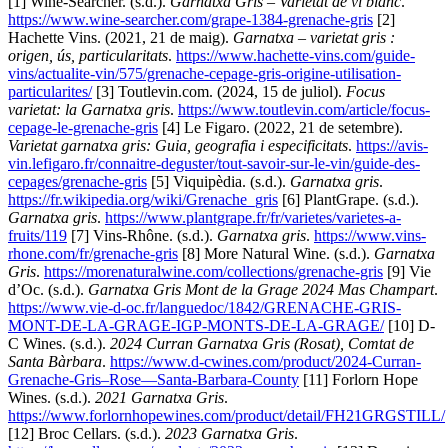
[1] Wine-Searcher. (s.d.).
Garnatxa Gris – Varietat de vi blanc
.
https://www.wine-searcher.com/grape-1384-grenache-gris
[2]
Hachette Vins. (2021, 21 de maig).
Garnatxa – varietat gris :
origen, ús, particularitats
.
https://www.hachette-vins.com/guide-
vins/actualite-vin/575/grenache-cepage-gris-origine-utilisation-
particularites/
[3] Toutlevin.com. (2024, 15 de juliol).
Focus
varietat: la Garnatxa gris
.
https://www.toutlevin.com/article/focus-
cepage-le-grenache-gris
[4] Le Figaro. (2022, 21 de setembre).
Varietat garnatxa gris: Guia, geografia i especificitats
.
https://avis-
vin.lefigaro.fr/connaitre-deguster/tout-savoir-sur-le-vin/guide-des-
cepages/grenache-gris
[5] Viquipèdia. (s.d.).
Garnatxa gris
.
https://fr.wikipedia.org/wiki/Grenache_gris
[6] PlantGrape. (s.d.).
Garnatxa gris
.
https://www.plantgrape.fr/fr/varietes/varietes-a-
fruits/119
[7] Vins-Rhône. (s.d.).
Garnatxa gris
.
https://www.vins-
rhone.com/fr/grenache-gris
[8] More Natural Wine. (s.d.).
Garnatxa
Gris
.
https://morenaturalwine.com/collections/grenache-gris
[9] Vie
d’Oc. (s.d.).
Garnatxa Gris Mont de la Grage 2024 Mas Champart
.
https://www.vie-d-oc.fr/languedoc/1842/GRENACHE-GRIS-
MONT-DE-LA-GRAGE-IGP-MONTS-DE-LA-GRAGE/
[10] D-
C Wines. (s.d.).
2024 Curran Garnatxa Gris (Rosat), Comtat de
Santa Bàrbara
.
https://www.d-cwines.com/product/2024-Curran-
Grenache-Gris–Rose—Santa-Barbara-County
[11] Forlorn Hope
Wines. (s.d.).
2021 Garnatxa Gris
.
https://www.forlornhopewines.com/product/detail/FH21GRGSTILL/
[12] Broc Cellars. (s.d.).
2023 Garnatxa Gris
.