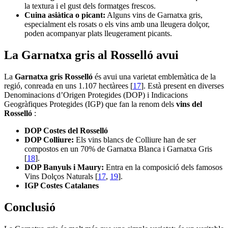
la textura i el gust dels formatges frescos.
Cuina asiàtica o picant:
Alguns vins de Garnatxa gris,
especialment els rosats o els vins amb una lleugera dolçor,
poden acompanyar plats lleugerament picants.
La Garnatxa gris al Rosselló avui
La
Garnatxa gris Rosselló
és avui una varietat emblemàtica de la
regió, conreada en uns 1.107 hectàrees [
17
]. Està present en diverses
Denominacions d’Origen Protegides (DOP) i Indicacions
Geogràfiques Protegides (IGP) que fan la renom dels
vins del
Rosselló
:
DOP Costes del Rosselló
DOP Colliure:
Els vins blancs de Colliure han de ser
compostos en un 70% de Garnatxa Blanca i Garnatxa Gris
[
18
].
DOP Banyuls i Maury:
Entra en la composició dels famosos
Vins Dolços Naturals [
17
,
19
].
IGP Costes Catalanes
Conclusió