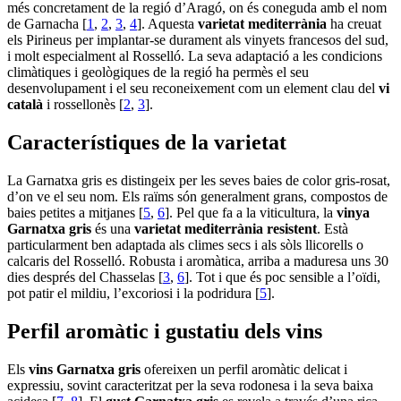
més concretament de la regió d’Aragó, on és coneguda amb el nom
de Garnacha [
1
,
2
,
3
,
4
]. Aquesta
varietat mediterrània
ha creuat
els Pirineus per implantar-se durament als vinyets francesos del sud,
i molt especialment al Rosselló. La seva adaptació a les condicions
climàtiques i geològiques de la regió ha permès el seu
desenvolupament i el seu reconeixement com un element clau del
vi
català
i rossellonès [
2
,
3
].
Característiques de la varietat
La Garnatxa gris es distingeix per les seves baies de color gris-rosat,
d’on ve el seu nom. Els raïms són generalment grans, compostos de
baies petites a mitjanes [
5
,
6
]. Pel que fa a la viticultura, la
vinya
Garnatxa gris
és una
varietat mediterrània resistent
. Està
particularment ben adaptada als climes secs i als sòls llicorells o
calcaris del Rosselló. Robusta i aromàtica, arriba a maduresa uns 30
dies després del Chasselas [
3
,
6
]. Tot i que és poc sensible a l’oïdi,
pot patir el mildiu, l’excoriosi i la podridura [
5
].
Perfil aromàtic i gustatiu dels vins
Els
vins Garnatxa gris
ofereixen un perfil aromàtic delicat i
expressiu, sovint caracteritzat per la seva rodonesa i la seva baixa