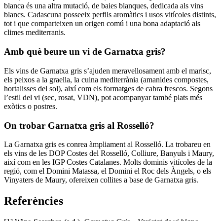
blanca és una altra mutació, de baies blanques, dedicada als vins
blancs. Cadascuna posseeix perfils aromàtics i usos vitícoles distints,
tot i que comparteixen un origen comú i una bona adaptació als
climes mediterranis.
Amb què beure un vi de Garnatxa gris?
Els vins de Garnatxa gris s’ajuden meravellosament amb el marisc,
els peixos a la graella, la cuina mediterrània (amanides compostes,
hortalisses del sol), així com els formatges de cabra frescos. Segons
l’estil del vi (sec, rosat, VDN), pot acompanyar també plats més
exòtics o postres.
On trobar Garnatxa gris al Rosselló?
La Garnatxa gris es conrea àmpliament al Rosselló. La trobareu en
els vins de les DOP Costes del Rosselló, Colliure, Banyuls i Maury,
així com en les IGP Costes Catalanes. Molts dominis vitícoles de la
regió, com el Domini Matassa, el Domini el Roc dels Àngels, o els
Vinyaters de Maury, ofereixen collites a base de Garnatxa gris.
Referències