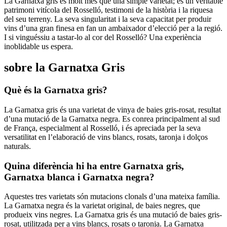
La Garnatxa gris és molt més que una simple varietat; és un veritable
patrimoni vitícola del Rosselló, testimoni de la història i la riquesa
del seu terreny. La seva singularitat i la seva capacitat per produir
vins d’una gran finesa en fan un ambaixador d’elecció per a la regió.
I si vinguéssiu a tastar-lo al cor del Rosselló? Una experiència
inoblidable us espera.
sobre la Garnatxa Gris
Què és la Garnatxa gris?
La Garnatxa gris és una varietat de vinya de baies gris-rosat, resultat
d’una mutació de la Garnatxa negra. Es conrea principalment al sud
de França, especialment al Rosselló, i és apreciada per la seva
versatilitat en l’elaboració de vins blancs, rosats, taronja i dolços
naturals.
Quina diferència hi ha entre Garnatxa gris,
Garnatxa blanca i Garnatxa negra?
Aquestes tres varietats són mutacions clonals d’una mateixa família.
La Garnatxa negra és la varietat original, de baies negres, que
produeix vins negres. La Garnatxa gris és una mutació de baies gris-
rosat, utilitzada per a vins blancs, rosats o taronja. La Garnatxa