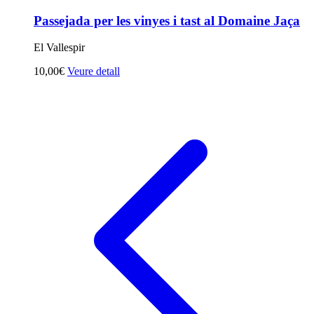
Passejada per les vinyes i tast al Domaine Jaça
El Vallespir
10,00€
Veure detall