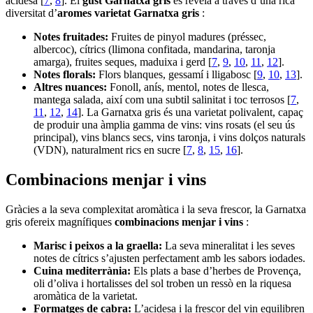
acidesa [
7
,
8
]. El
gust Garnatxa gris
es revela a través d’una rica
diversitat d’
aromes varietat Garnatxa gris
:
Notes fruitades:
Fruites de pinyol madures (préssec,
albercoc), cítrics (llimona confitada, mandarina, taronja
amarga), fruites seques, maduixa i gerd [
7
,
9
,
10
,
11
,
12
].
Notes florals:
Flors blanques, gessamí i lligabosc [
9
,
10
,
13
].
Altres nuances:
Fonoll, anís, mentol, notes de llesca,
mantega salada, així com una subtil salinitat i toc terrosos [
7
,
11
,
12
,
14
]. La Garnatxa gris és una varietat polivalent, capaç
de produir una àmplia gamma de vins: vins rosats (el seu ús
principal), vins blancs secs, vins taronja, i vins dolços naturals
(VDN), naturalment rics en sucre [
7
,
8
,
15
,
16
].
Combinacions menjar i vins
Gràcies a la seva complexitat aromàtica i la seva frescor, la Garnatxa
gris ofereix magnífiques
combinacions menjar i vins
:
Marisc i peixos a la graella:
La seva mineralitat i les seves
notes de cítrics s’ajusten perfectament amb les sabors iodades.
Cuina mediterrània:
Els plats a base d’herbes de Provença,
oli d’oliva i hortalisses del sol troben un ressò en la riquesa
aromàtica de la varietat.
Formatges de cabra:
L’acidesa i la frescor del vin equilibren