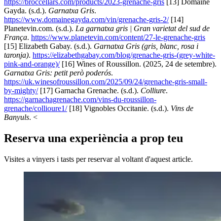
https://broccellars.com/products/2023-grenache-gris
[13] Domaine
Gayda. (s.d.).
Garnatxa Gris
.
https://www.domainegayda.com/vin/grenache-gris-2/
[14]
Planetevin.com. (s.d.).
La garnatxa gris | Gran varietat del sud de
França
.
https://www.planetevin.com/content/27-le-grenache-gris
[15] Elizabeth Gabay. (s.d.).
Garnatxa Gris (gris, blanc, rosa i
taronja)
.
https://elizabethgabay.com/blog/grenache-gris-(grey-white-
pink-and-orange)/
[16] Wines of Roussillon. (2025, 24 de setembre).
Garnatxa Gris: petit però poderós
.
https://uk.winesofroussillon.com/2025/09/24/grenache-gris-small-
by-mighty/
[17] Garnacha Grenache. (s.d.).
Colliure
.
https://garnachagrenache.com/vins-du-roussillon-
grenache/collioure1/
[18] Vignobles Occitanie. (s.d.).
Vins de
Banyuls
. <
Reserva una experiència a prop teu
Visites a vinyers i tasts per reservar al voltant d'aquest article.