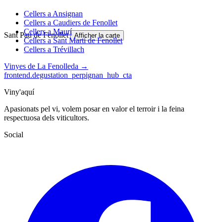
Cellers a Ansignan
Cellers a Caudiers de Fenollet
Cellers a Maurí
Sant Pau de Fenollet
Afficher la carte
Cellers a Sant Martí de Fenollet
Cellers a Trévillach
Vinyes de La Fenolleda →
frontend.degustation_perpignan_hub_cta
Viny'aquí
Apasionats pel vi, volem posar en valor el terroir i la feina
respectuosa dels viticultors.
Social