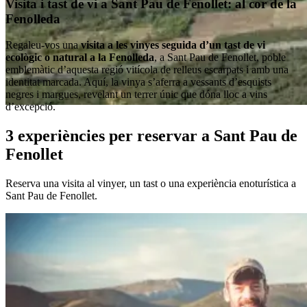
Visita i tast de vi a Sant Pau de Fenollet: al cor de la
Fenolleda
Regaleu-vos una
visita a les vinyes seguida d’un tast de vi
ecològic o natural a la Fenolleda
, a Sant Pau de Fenollet, poble
emblemàtic d’aquesta regió vitícola de relleus escarpats i amb una
identitat marcada. Aquí, la vinya s’aferra a vessants d’esquists
negres i margues, revelant un terrer únic que dóna lloc a vins
d’excepció.
3 experiències per reservar a Sant Pau de
Fenollet
Reserva una visita al vinyer, un tast o una experiència enoturística a
Sant Pau de Fenollet.