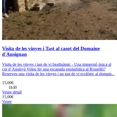
Visita de les vinyes i Tast al casot del Domaine
d'Ansignan
Visita de les vinyes i tast de vi biodinàmic - Una immersió única al
cor d’Ansinyà Voleu fer una escapada enoturística al Rosselló?
Reserveu una visita de les vinyes i un tast de vi ecològic al domain...
15,00€
1h30
Veure detall
15,00€
Veure