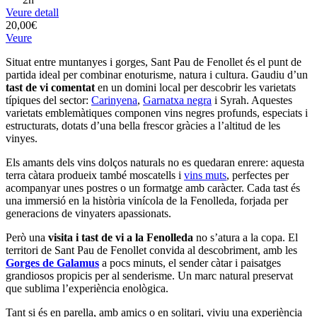
Veure detall
20,00€
Veure
Situat entre muntanyes i gorges, Sant Pau de Fenollet és el punt de
partida ideal per combinar enoturisme, natura i cultura. Gaudiu d’un
tast de vi comentat
en un domini local per descobrir les varietats
típiques del sector:
Carinyena
,
Garnatxa negra
i Syrah. Aquestes
varietats emblemàtiques componen vins negres profunds, especiats i
estructurats, dotats d’una bella frescor gràcies a l’altitud de les
vinyes.
Els amants dels vins dolços naturals no es quedaran enrere: aquesta
terra càtara produeix també moscatells i
vins muts
, perfectes per
acompanyar unes postres o un formatge amb caràcter. Cada tast és
una immersió en la història vinícola de la Fenolleda, forjada per
generacions de vinyaters apassionats.
Però una
visita i tast de vi a la Fenolleda
no s’atura a la copa. El
territori de Sant Pau de Fenollet convida al descobriment, amb les
Gorges de Galamus
a pocs minuts, el sender càtar i paisatges
grandiosos propicis per al senderisme. Un marc natural preservat
que sublima l’experiència enològica.
Tant si és en parella, amb amics o en solitari, viviu una experiència