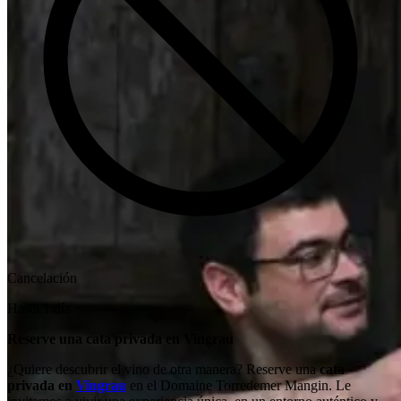
Cancelación
Hasta 1 día
Reserve una cata privada en Vingrau
¿Quiere descubrir el vino de otra manera? Reserve una
cata
privada en
Vingrau
en el Domaine Torredemer Mangin. Le