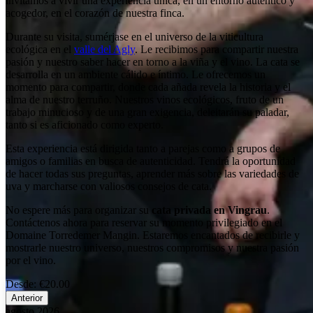
invitamos a vivir una experiencia única, en un entorno auténtico y
acogedor, en el corazón de nuestra finca.
Durante su visita, sumérjase en el universo de la viticultura
ecológica en el
valle del Agly
. Le recibimos para compartir nuestra
pasión y nuestro saber hacer en torno a la viña y el vino. La cata se
desarrolla en un ambiente cálido e íntimo. Le ofrecemos un
momento para compartir, donde cada añada revela la historia y el
alma de nuestro terruño. Nuestros vinos ecológicos, fruto de un
trabajo minucioso y de una gran exigencia, deleitarán su paladar,
tanto si es aficionado como experto.
Esta experiencia está dirigida tanto a parejas como a grupos de
amigos o familias en busca de autenticidad. Tendrá la oportunidad
de hacer todas sus preguntas, aprender más sobre las variedades de
uva y marcharse con valiosos consejos de cata.
No espere más para organizar su
cata privada en Vingrau
.
Contáctenos ahora para reservar su momento privilegiado en el
Domaine Torredemer Mangin. Estaremos encantados de recibirle y
mostrarle nuestro universo, nuestros compromisos y nuestra pasión
por el vino.
Desde:
€20.00
Anterior
agosto 2026