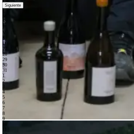
Siguiente
L
M
X
J
V
S
D
27
28
29
30
31
1
2
3
4
5
6
7
8
9
10
11