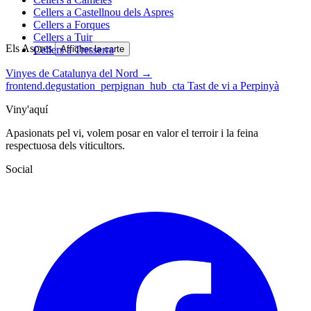
Cellers a Castellnou dels Aspres
Cellers a Forques
Cellers a Tuir
Els Aspres
Cellers a Tresserra
Afficher la carte
Vinyes de Catalunya del Nord →
frontend.degustation_perpignan_hub_cta
Tast de vi a Perpinyà
Viny'aquí
Apasionats pel vi, volem posar en valor el terroir i la feina
respectuosa dels viticultors.
Social