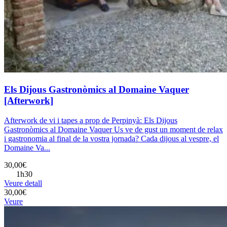
Els Dijous Gastronòmics al Domaine Vaquer
[Afterwork]
Afterwork de vi i tapes a prop de Perpinyà: Els Dijous
Gastronòmics al Domaine Vaquer Us ve de gust un moment de relax
i gastronomia al final de la vostra jornada? Cada dijous al vespre, el
Domaine Va...
30,00€
1h30
Veure detall
30,00€
Veure