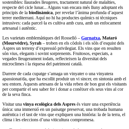
sostenibles: llaurades lleugeres, tractament natural de malalties,
respecte del cicle lunar... Alguns van encara més lluny adoptant els
principis de la
biodinàmica
, per revelar l’ànima profunda d’aquest
terrer mediterrani. Aquí no hi ha productes químics ni tècniques
intrusives: cada parcel·la es cultiva amb cura, amb un enfocament
artesanal i autèntic.
Les varietats emblemàtiques del Rosselló –
Garnatxa
, Mataró
(Mourvèdre), Syrah
– troben en els còdols i els sòls d’esquist dels
Aspres un terreny d’expressió privilegiat. Els vins que en resulten
són vius, elegants i sovint sorprenents. Fruitosos, especiats, a
vegades lleugerament iodats, reflecteixen la diversitat dels
microclimes i la riquesa del patrimoni català.
Darrere de cada cupatge s’amaga un vinyater o una vinyatera
apassionat/da, que ha escollit produir un vi sincer, en sintonia amb el
seu entorn. Aquests artesans de la vida reben de bon grat els visitants
per compartir el seu saber fer i donar a conèixer els seus vins al cor
de la seva finca.
Visitar una
vinya ecològica dels Aspres
és viure una experiència
única: una immersió en un paisatge preservat, una trobada humana
autèntica i el tast de vins que expliquen una història: la de la terra, el
clima i les eleccions d’una viticultura compromesa.