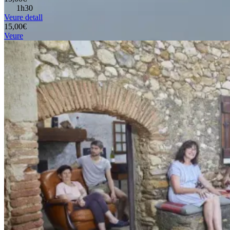
1h30
Veure detall
15,00€
Veure