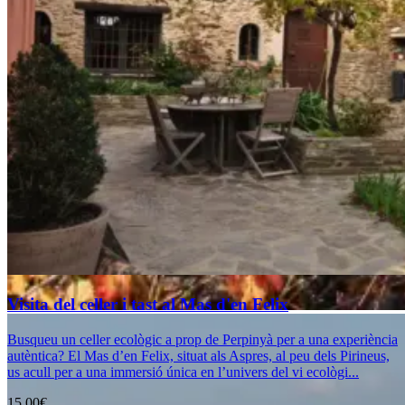
Visita del celler i tast al Mas d'en Felix
Busqueu un celler ecològic a prop de Perpinyà per a una experiència
autèntica? El Mas d’en Felix, situat als Aspres, al peu dels Pirineus,
us acull per a una immersió única en l’univers del vi ecològi...
15,00€