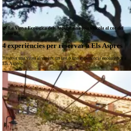
🌿 La Vinya Ecològica dels Aspres: una joia vitícola al cor del
Rosselló
4 experiències per reservar a Els Aspres
Reserva una visita al vinyer, un tast o una experiència enoturística a
Els Aspres.