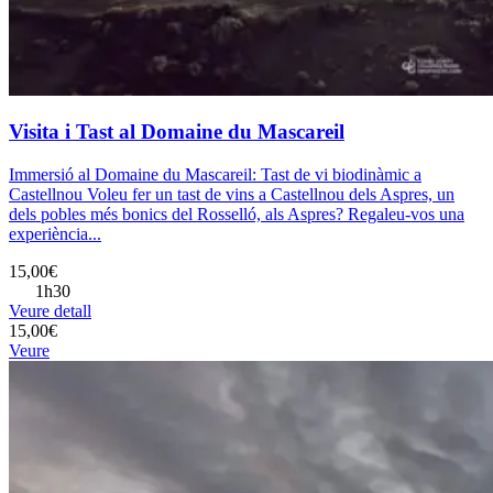
Visita i Tast al Domaine du Mascareil
Immersió al Domaine du Mascareil: Tast de vi biodinàmic a
Castellnou Voleu fer un tast de vins a Castellnou dels Aspres, un
dels pobles més bonics del Rosselló, als Aspres? Regaleu-vos una
experiència...
15,00€
1h30
Veure detall
15,00€
Veure