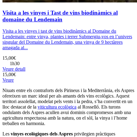
Visita a les vinyes i Tast de vins biodinàmics al
domaine du Lendemain
Visita a les vinyes i tast de vins biodinàmics al Domaine du
Lendemain: entre vinya, plantes i terrer Submergiu-vos en l’univers
singular del Domaine du Lendemain, una vinya de 9 hectàrees
amagada al...
15,00€
1h30
Veure detall
15,00€
Veure
Niuats entre els contraforts dels Pirineus i la Mediterrània, els Aspres
ofereixen un marc ideal per als amants dels vins ecològics. Aquest
territori assolellat, modelat pels vents i la pedra, s’ha convertit en un
lloc destacat de la
viticultura ecològica
al Rosselló. Els turons
ondulants dels Aspres acullen avui dominis compromesos amb una
agricultura respectuosa amb la natura, on el sòl, la vinya i l’home
treballen en harmonia.
Les
vinyes ecològiques dels Aspres
privilegien pràctiques