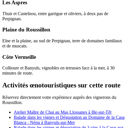
Les Aspres
Thuir et Castelnou, entre garrigue et oliviers, à deux pas de
Perpignan.
Plaine du Roussillon
Elne et la plaine, au sud de Perpignan, terre de domaines familiaux
et de muscats.
Côte Vermeille
Collioure et Banyuls, vignobles en terrasses face à la mer, à 30
minutes de route.
Activités œnotouristiques sur cette route
Réservez directement votre expérience auprès des vignerons du
Roussillon.
Atelier Maître de Chai au Mas Llossanes à Ille-sur-Têt
Balade dans les vignes et Dégustation au Domaine de la Casa
Blanca - Nénu à Banyuls-sur-Mer
Balade dans les vignes et dégustation de 3 vins à la Cave aux