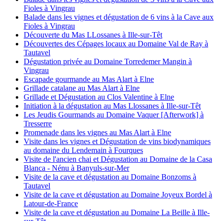
Fioles à Vingrau
Balade dans les vignes et dégustation de 6 vins à la Cave aux
Fioles à Vingrau
Découverte du Mas LLossanes à Ille-sur-Têt
Découvertes des Cépages locaux au Domaine Val de Ray à
Tautavel
Dégustation privée au Domaine Torredemer Mangin à
Vingrau
Escapade gourmande au Mas Alart à Elne
Grillade catalane au Mas Alart à Elne
Grillade et Dégustation au Clos Valentine à Elne
Initiation à la dégustation au Mas Llossanes à Ille-sur-Têt
Les Jeudis Gourmands au Domaine Vaquer [Afterwork] à
Tresserre
Promenade dans les vignes au Mas Alart à Elne
Visite dans les vignes et Dégustation de vins biodynamiques
au domaine du Lendemain à Fourques
Visite de l'ancien chai et Dégustation au Domaine de la Casa
Blanca - Nénu à Banyuls-sur-Mer
Visite de la cave et dégustation au Domaine Bonzoms à
Tautavel
Visite de la cave et dégustation au Domaine Joyeux Bordel à
Latour-de-France
Visite de la cave et dégustation au Domaine La Beille à Ille-