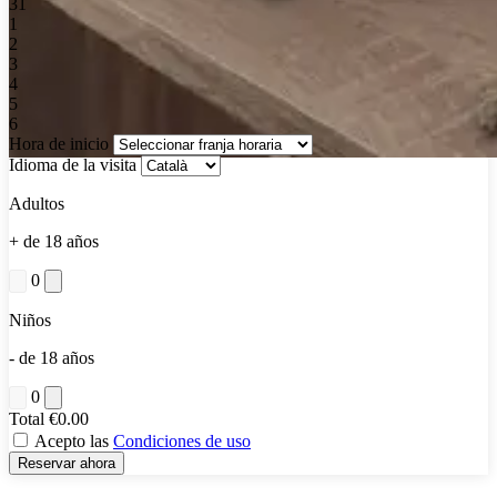
31
1
2
3
4
5
6
Hora de inicio
Idioma de la visita
Adultos
+ de 18 años
0
Niños
- de 18 años
0
Total
€0.00
Acepto las
Condiciones de uso
Reservar ahora