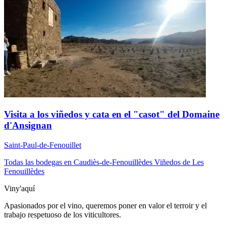
Visita a los viñedos y cata en el "casot" del Domaine
d'Ansignan
Saint-Paul-de-Fenouillet
Todas las bodegas en Caudiès-de-Fenouillèdes
Viñedos de Les
Fenouillèdes
Viny'aquí
Apasionados por el vino, queremos poner en valor el terroir y el
trabajo respetuoso de los viticultores.