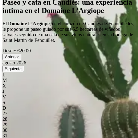
Paseo y cata en Caudiès: una experiencia
íntima en el Domaine L’Argiope
El
Domaine L’Argiope
, en el corazón de Caudiès-de-Fenouillèdes,
le propone un paseo guiado por sus 6,5 hectáreas de viñedos
salvajes seguido de una cata de sus vinos naturales en su bodega de
Saint-Martin-de-Fenouillet.
Desde:
€20.00
Anterior
agosto 2026
Siguiente
L
M
X
J
V
S
D
27
28
29
30
31