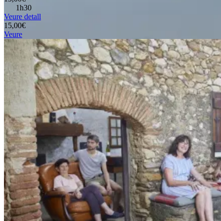
1h30
Veure detall
15,00€
Veure