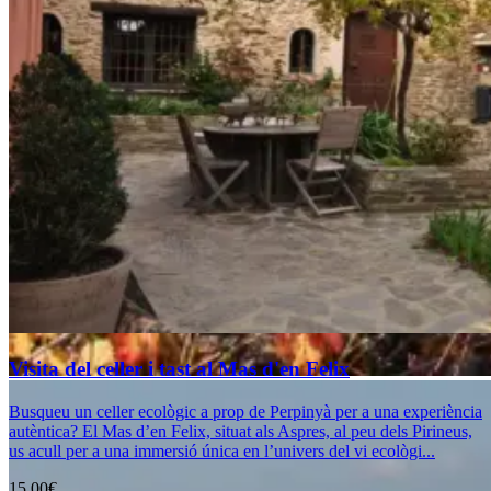
Visita del celler i tast al Mas d'en Felix
Busqueu un celler ecològic a prop de Perpinyà per a una experiència
autèntica? El Mas d’en Felix, situat als Aspres, al peu dels Pirineus,
us acull per a una immersió única en l’univers del vi ecològi...
15,00€