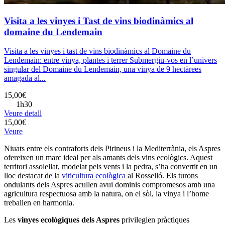
Visita a les vinyes i Tast de vins biodinàmics al
domaine du Lendemain
Visita a les vinyes i tast de vins biodinàmics al Domaine du
Lendemain: entre vinya, plantes i terrer Submergiu-vos en l’univers
singular del Domaine du Lendemain, una vinya de 9 hectàrees
amagada al...
15,00€
1h30
Veure detall
15,00€
Veure
Niuats entre els contraforts dels Pirineus i la Mediterrània, els Aspres
ofereixen un marc ideal per als amants dels vins ecològics. Aquest
territori assolellat, modelat pels vents i la pedra, s’ha convertit en un
lloc destacat de la
viticultura ecològica
al Rosselló. Els turons
ondulants dels Aspres acullen avui dominis compromesos amb una
agricultura respectuosa amb la natura, on el sòl, la vinya i l’home
treballen en harmonia.
Les
vinyes ecològiques dels Aspres
privilegien pràctiques