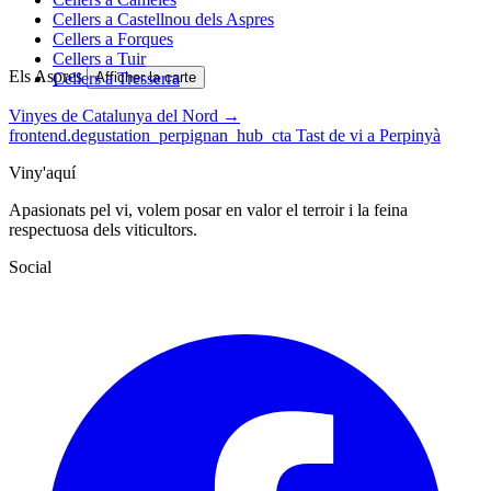
Cellers a Castellnou dels Aspres
Cellers a Forques
Cellers a Tuir
Els Aspres
Cellers a Tresserra
Afficher la carte
Vinyes de Catalunya del Nord →
frontend.degustation_perpignan_hub_cta
Tast de vi a Perpinyà
Viny'aquí
Apasionats pel vi, volem posar en valor el terroir i la feina
respectuosa dels viticultors.
Social