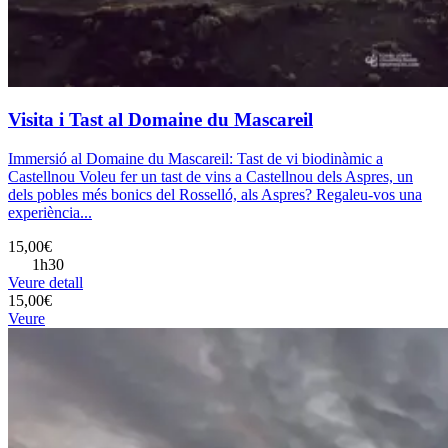
Visita i Tast al Domaine du Mascareil
Immersió al Domaine du Mascareil: Tast de vi biodinàmic a
Castellnou Voleu fer un tast de vins a Castellnou dels Aspres, un
dels pobles més bonics del Rosselló, als Aspres? Regaleu-vos una
experiència...
15,00€
1h30
Veure detall
15,00€
Veure