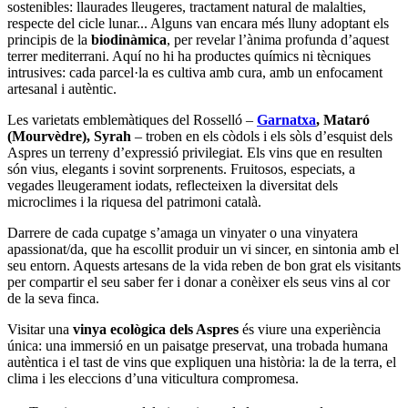
sostenibles: llaurades lleugeres, tractament natural de malalties,
respecte del cicle lunar... Alguns van encara més lluny adoptant els
principis de la
biodinàmica
, per revelar l’ànima profunda d’aquest
terrer mediterrani. Aquí no hi ha productes químics ni tècniques
intrusives: cada parcel·la es cultiva amb cura, amb un enfocament
artesanal i autèntic.
Les varietats emblemàtiques del Rosselló –
Garnatxa
, Mataró
(Mourvèdre), Syrah
– troben en els còdols i els sòls d’esquist dels
Aspres un terreny d’expressió privilegiat. Els vins que en resulten
són vius, elegants i sovint sorprenents. Fruitosos, especiats, a
vegades lleugerament iodats, reflecteixen la diversitat dels
microclimes i la riquesa del patrimoni català.
Darrere de cada cupatge s’amaga un vinyater o una vinyatera
apassionat/da, que ha escollit produir un vi sincer, en sintonia amb el
seu entorn. Aquests artesans de la vida reben de bon grat els visitants
per compartir el seu saber fer i donar a conèixer els seus vins al cor
de la seva finca.
Visitar una
vinya ecològica dels Aspres
és viure una experiència
única: una immersió en un paisatge preservat, una trobada humana
autèntica i el tast de vins que expliquen una història: la de la terra, el
clima i les eleccions d’una viticultura compromesa.