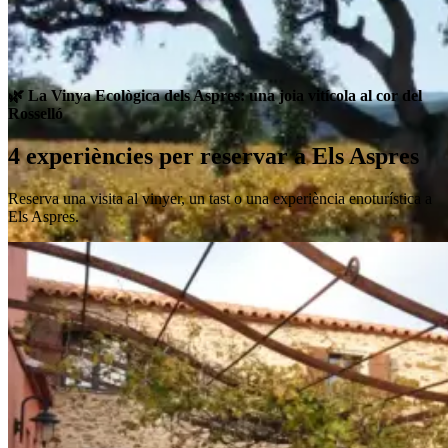
🌿 La Vinya Ecològica dels Aspres: una joia vitícola al cor del
Rosselló
4 experiències per reservar a Els Aspres
Reserva una visita al vinyer, un tast o una experiència enoturística a
Els Aspres.