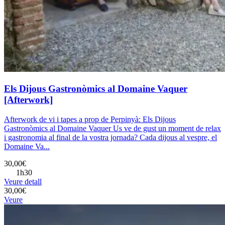
Els Dijous Gastronòmics al Domaine Vaquer
[Afterwork]
Afterwork de vi i tapes a prop de Perpinyà: Els Dijous
Gastronòmics al Domaine Vaquer Us ve de gust un moment de relax
i gastronomia al final de la vostra jornada? Cada dijous al vespre, el
Domaine Va...
30,00€
1h30
Veure detall
30,00€
Veure