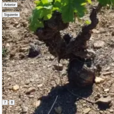
Anterior
agosto 2026
Siguiente
L
M
X
J
V
S
D
27
28
29
30
31
1
2
3
4
5
6
7
8
9
10