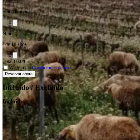
Adultos
+ de 18 años
0
Niños
- de 18 años
0
Total
€0.00
Acepto las
Condiciones de uso
Reservar ahora
Incluido / Excluido
Incluido