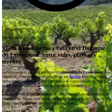
Cancelación
Hasta 1 día
Visita a los viñedos y cata en el Domaine
du Lendemain: entre vides, plantas y
terruño
Sumérjase en el singular universo del
Domaine du Lendemain
, un
viñedo de 9 hectáreas en el corazón de las
Aspres
. Mireille Ribière,
herborista de formación, une con pasión el conocimiento ancestral
de las plantas medicinales con la viticultura biodinámica.
La
cata de vinos biodinámicos
se convierte aquí en un momento de
intercambio, donde cada copa cuenta una historia: la del clima, el
suelo y las plantas que acompañan a las cepas.
Desde:
€15.00