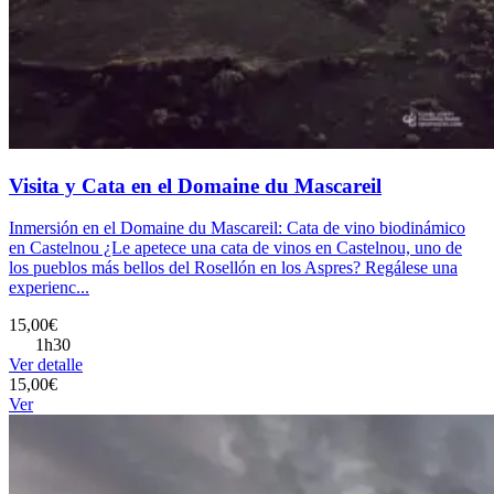
Visita y Cata en el Domaine du Mascareil
Inmersión en el Domaine du Mascareil: Cata de vino biodinámico
en Castelnou ¿Le apetece una cata de vinos en Castelnou, uno de
los pueblos más bellos del Rosellón en los Aspres? Regálese una
experienc...
15,00€
1h30
Ver detalle
15,00€
Ver