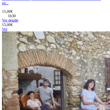
en...
15,00€
1h30
Ver detalle
15,00€
Ver