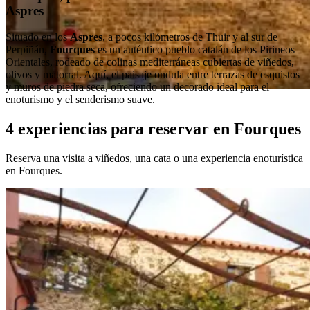
Aspres
Situado en los
Aspres
, a pocos kilómetros de Thuir y al sur de
Perpiñán,
Fourques
es un auténtico pueblo catalán de los Pirineos
Orientales, rodeado de colinas mediterráneas cubiertas de viñedos,
olivos y matorral. Aquí, el paisaje ondula entre terrazas de esquistos
y muros de piedra seca, ofreciendo un decorado ideal para el
enoturismo y el senderismo suave.
4 experiencias para reservar en Fourques
Reserva una visita a viñedos, una cata o una experiencia enoturística
en Fourques.