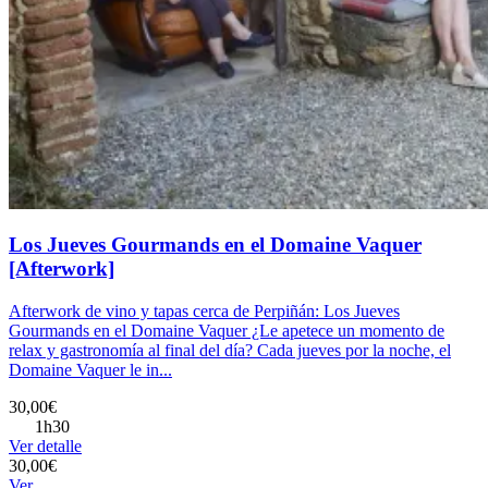
Los Jueves Gourmands en el Domaine Vaquer
[Afterwork]
Afterwork de vino y tapas cerca de Perpiñán: Los Jueves
Gourmands en el Domaine Vaquer ¿Le apetece un momento de
relax y gastronomía al final del día? Cada jueves por la noche, el
Domaine Vaquer le in...
30,00€
1h30
Ver detalle
30,00€
Ver