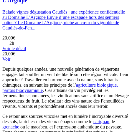
L'Argiope
Balade vignes dégustation Caudiès : une expérience confidentielle
au Domaine L’Argiope Envie d’une escapade hors des sentiers
battus ? Le Domaine L’Argiope, niché au cœur du vignoble de
Caudiès-de-Fen...
20,00€
2h
Voir le détail
20,00€
Voir
Depuis quelques années, une nouvelle génération de vignerons
engagés fait souffler un vent de liberté sur cette région viticole. Leur
approche ? Travailler en harmonie avec la nature, sans intrants
chimiques, en suivant les principes de l’
agriculture biologique,
parfois biodynamique
. Ces artisans du vin privilégient les
fermentations spontanées, les vinifications sans artifice et un élevage
respectueux du fruit. Le résultat : des vins nature des Fenouillèdes
vivants, vibrants et profondément ancrés dans leur terroir.
Ce retour aux sources viticoles met en lumière l’incroyable diversité
des sols, la richesse des vieux cépages comme le
carignan
, le
grenache
ou le macabeu, et l’expression authentique du paysage.