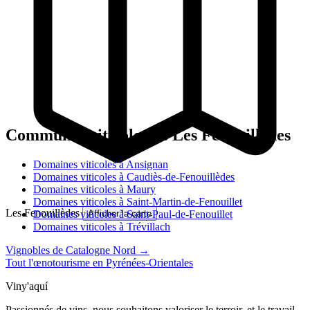
Communes viticoles de Les Fenouillèdes
Domaines viticoles à Ansignan
Domaines viticoles à Caudiès-de-Fenouillèdes
Domaines viticoles à Maury
Domaines viticoles à Saint-Martin-de-Fenouillet
Les Fenouillèdes
Domaines viticoles à Saint-Paul-de-Fenouillet
Afficher la carte
Domaines viticoles à Trévillach
Vignobles de Catalogne Nord →
Tout l'œnotourisme en Pyrénées-Orientales
Viny'aquí
Passionnés de vins, nous souhaitons valoriser le terroir, et le travail