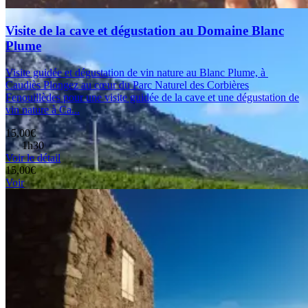
Visite de la cave et dégustation au Domaine Blanc
Plume
Visite guidée et dégustation de vin nature au Blanc Plume, à
Caudiès Plongez au cœur du Parc Naturel des Corbières
Fenouillèdes pour une visite guidée de la cave et une dégustation de
vin nature à Ca...
15,00€
1h30
Voir le détail
15,00€
Voir