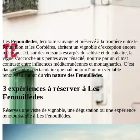
Les
Fenouillèdes
, territoire sauvage et préservé à la frontière entre le
Roussillon et les Corbières, abritent un vignoble d’exception encore
méconnu. Ici, sur des versants escarpés de schiste et de calcaire, la
vigne s’accroche aux pentes avec ténacité, nourrie par un climat
contrasté entre influences méditerranéennes et montagnardes. C’est
dans ce cadre spectaculaire que naît aujourd’hui un véritable
renouveau autour du
vin nature des Fenouillèdes
.
3 expériences à réserver à Les
Fenouillèdes
Réservez une visite de vignoble, une dégustation ou une expérience
œnotouristique à Les Fenouillèdes.