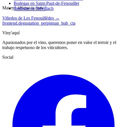
Bodegas en Saint-Paul-de-Fenouillet
Maury
Bodegas en Trévillach
Afficher la carte
Viñedos de Les Fenouillèdes →
frontend.degustation_perpignan_hub_cta
Viny'aquí
Apasionados por el vino, queremos poner en valor el terroir y el
trabajo respetuoso de los viticultores.
Social