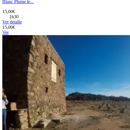
Blanc Plume le...
15,00€
1h30
Ver detalle
15,00€
Ver