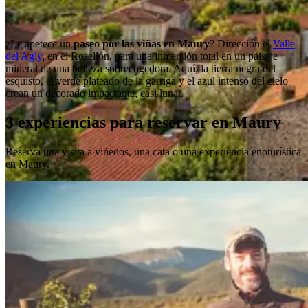
¿Le apetece un
paseo por las viñas en Maury
? Dirección el
Valle
del Agly
, en el Rosellón, para una inmersión total en un paisaje
mineral de una belleza sobrecogedora. Aquí, la tierra negra del
esquisto, el verde plateado de la garriga y el azul intenso del cielo
crean un decorado impactante, casi lunar.
3 experiencias para reservar en Maury
Reserva una visita a viñedos, una cata o una experiencia enoturística
en Maury.