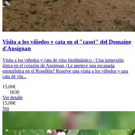
Visita a los viñedos y cata en el "casot" del Domaine
d'Ansignan
Visita a los viñedos y cata de vino biodinámico - Una inmersión
única en el corazón de Ansignan ¿Le apetece una escapada
enoturística en el Rosellón? Reserve una visita a los viñedos y una
cata de vin...
15,00€
1h30
Ver detalle
15,00€
Ver