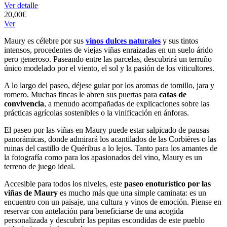
Ver detalle
20,00€
Ver
Maury es célebre por sus
vinos dulces naturales
y sus tintos
intensos, procedentes de viejas viñas enraizadas en un suelo árido
pero generoso. Paseando entre las parcelas, descubrirá un terruño
único modelado por el viento, el sol y la pasión de los viticultores.
A lo largo del paseo, déjese guiar por los aromas de tomillo, jara y
romero. Muchas fincas le abren sus puertas para
catas de
convivencia
, a menudo acompañadas de explicaciones sobre las
prácticas agrícolas sostenibles o la vinificación en ánforas.
El paseo por las viñas en Maury puede estar salpicado de pausas
panorámicas, donde admirará los acantilados de las Corbières o las
ruinas del castillo de Quéribus a lo lejos. Tanto para los amantes de
la fotografía como para los apasionados del vino, Maury es un
terreno de juego ideal.
Accesible para todos los niveles, este
paseo enoturístico por las
viñas de Maury
es mucho más que una simple caminata: es un
encuentro con un paisaje, una cultura y vinos de emoción. Piense en
reservar con antelación para beneficiarse de una acogida
personalizada y descubrir las pepitas escondidas de este pueblo