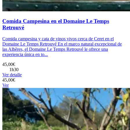
Comida Campesina en el Domaine Le Temps
Retrouvé
Comida campesina y cata de vinos vivos cerca de Ceret en el
Domaine Le Temps Retrouvé En el marco natural excepcional de
las Albères, el Domaine Le Temps Retrouvé le ofrece una
experiencia única en to...
45,00€
1h30
Ver detalle
45,00€
Ver