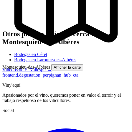
Otros pueblos vitícolas cerca de
Montesquieu-des-Albères
Bodegas en Céret
Bodegas en Laroque-des-Albères
Montesquieu-des-Albères
Afficher la carte
Viñedos de El Vallespir →
frontend.degustation_perpignan_hub_cta
Viny'aquí
Apasionados por el vino, queremos poner en valor el terroir y el
trabajo respetuoso de los viticultores.
Social