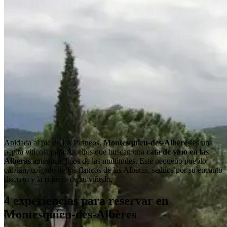
Anidada al pie de los Pirineos,
Montesquieu-des-Albères
es una
pepita vitícola para aquellos que buscan una
cata de vino en las
Alberas
auténtica, lejos de las multitudes. Este pequeño pueblo
catalán, colgado de los flancos de las Alberas, seduce por su encanto
discreto y la riqueza de su viñedo.
4 experiencias para reservar en
Montesquieu-des-Albères