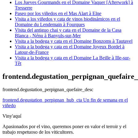
Los Jueves Gourmands en el Domaine Vaquer [Afterwork] à
Tresserre
Paseo por los viñedos en el Mas Alart à Elne
Visita a los viñedos y cata de vinos biodinámicos en el
Domaine du Lendemain à Fourques
Visita del antiguo chai y cata en el Domaine de la Casa
Blanca - Nénu à Banyuls-sur-Mer
Visita a la bodega y cata en el Domaine Bonzoms à Tautavel
Visita a la bodega y cata en el Domaine Joyeux Bordel à
Latour-de-France
Visita a la bodega y cata en el Domaine La Beille à Ille-sur-
Têt
frontend.degustation_perpignan_quefaire_t
frontend.degustation_perpignan_quefaire_desc
frontend.degustation_perpignan_hub_cta
Un fin de semana en el
viñedo
Viny'aquí
Apasionados por el vino, queremos poner en valor el terroir y el
trabajo respetuoso de los viticultores.