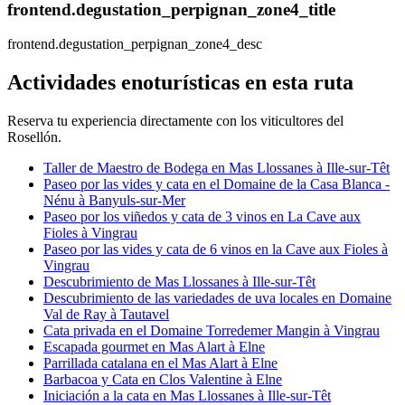
frontend.degustation_perpignan_zone4_title
frontend.degustation_perpignan_zone4_desc
Actividades enoturísticas en esta ruta
Reserva tu experiencia directamente con los viticultores del
Rosellón.
Taller de Maestro de Bodega en Mas Llossanes à Ille-sur-Têt
Paseo por las vides y cata en el Domaine de la Casa Blanca -
Nénu à Banyuls-sur-Mer
Paseo por los viñedos y cata de 3 vinos en La Cave aux
Fioles à Vingrau
Paseo por las vides y cata de 6 vinos en la Cave aux Fioles à
Vingrau
Descubrimiento de Mas Llossanes à Ille-sur-Têt
Descubrimiento de las variedades de uva locales en Domaine
Val de Ray à Tautavel
Cata privada en el Domaine Torredemer Mangin à Vingrau
Escapada gourmet en Mas Alart à Elne
Parrillada catalana en el Mas Alart à Elne
Barbacoa y Cata en Clos Valentine à Elne
Iniciación a la cata en Mas Llossanes à Ille-sur-Têt