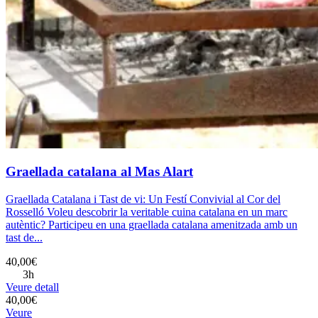
Graellada catalana al Mas Alart
Graellada Catalana i Tast de vi: Un Festí Convivial al Cor del
Rosselló Voleu descobrir la veritable cuina catalana en un marc
autèntic? Participeu en una graellada catalana amenitzada amb un
tast de...
40,00€
3h
Veure detall
40,00€
Veure