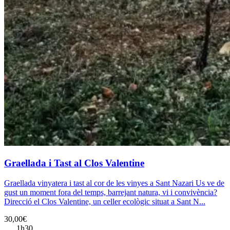
Graellada i Tast al Clos Valentine
Graellada vinyatera i tast al cor de les vinyes a Sant Nazari Us ve de
gust un moment fora del temps, barrejant natura, vi i convivència?
Direcció el Clos Valentine, un celler ecològic situat a Sant N...
30,00€
1h30