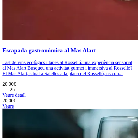
Escapada gastronòmica al Mas Alart
Tast de vins ecològics i tapes al Rosselló: una experiència sensorial
al Mas Alart Busqueu una activitat gurmet i immersiva al Rosselló?
El Mas Alart, situat a Salelles a la plana del Rosselló, us con...
20,00€
2h
Veure detall
20,00€
Veure