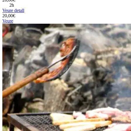
2h
Veure detall
20,00€
Veure