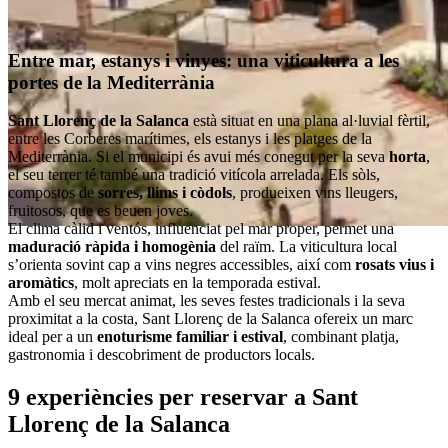
Entre mar, estanys i vinyes: una viticultura a les
portes de la Mediterrània
Sant Llorenç de la Salanca
està situat en una plana al·luvial fèrtil,
entre les Corberes marítimes, els estanys i les platges de la
Mediterrània. Si el municipi és avui més conegut per la seva
horta
,
el seu terrer té també una tradició vitícola arrelada. Els sòls,
compostos de
sorres, llims i còdols
, produeixen vins lleugers,
fruitosos, que es beuen joves.
El clima càlid i ventós, influenciat pel mar proper, permet una
maduració ràpida i homogènia
del raïm. La viticultura local
s’orienta sovint cap a vins negres accessibles, així com
rosats vius i
aromàtics
, molt apreciats en la temporada estival.
Amb el seu mercat animat, les seves festes tradicionals i la seva
proximitat a la costa, Sant Llorenç de la Salanca ofereix un marc
ideal per a un
enoturisme familiar i estival
, combinant platja,
gastronomia i descobriment de productors locals.
9 experiències per reservar a Sant
Llorenç de la Salanca