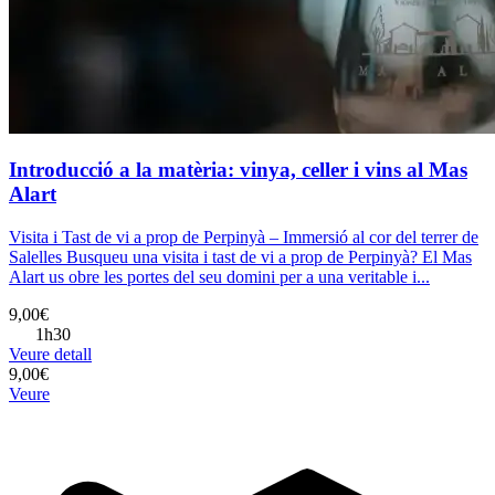
Introducció a la matèria: vinya, celler i vins al Mas
Alart
Visita i Tast de vi a prop de Perpinyà – Immersió al cor del terrer de
Salelles Busqueu una visita i tast de vi a prop de Perpinyà? El Mas
Alart us obre les portes del seu domini per a una veritable i...
9,00€
1h30
Veure detall
9,00€
Veure