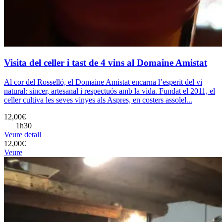
Visita del celler i tast de 4 vins al Domaine Amistat
Al cor del Rosselló, el Domaine Amistat encarna l’esperit del vi
natural: sincer, artesanal i respectuós amb la vida. Fundat el 2011, el
celler cultiva les seves vinyes als Aspres, en costers assolel...
12,00€
1h30
Veure detall
12,00€
Veure