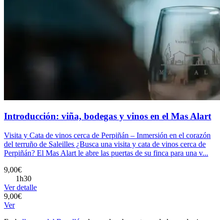
Introducción: viña, bodegas y vinos en el Mas Alart
Visita y Cata de vinos cerca de Perpiñán – Inmersión en el corazón
del terruño de Saleilles ¿Busca una visita y cata de vinos cerca de
Perpiñán? El Mas Alart le abre las puertas de su finca para una v...
9,00€
1h30
Ver detalle
9,00€
Ver