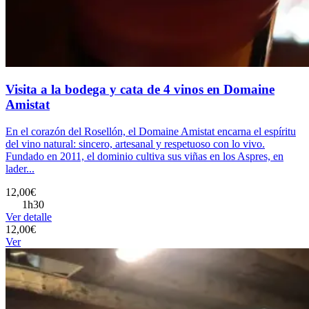
Visita a la bodega y cata de 4 vinos en Domaine
Amistat
En el corazón del Rosellón, el Domaine Amistat encarna el espíritu
del vino natural: sincero, artesanal y respetuoso con lo vivo.
Fundado en 2011, el dominio cultiva sus viñas en los Aspres, en
lader...
12,00€
1h30
Ver detalle
12,00€
Ver