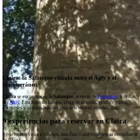
Claira: la Salanque vitícola entre el Agly y el
Mediterráneo
Claira
se encuentra en la
Salanque
, al norte de
Perpignan
, a orillas
del
Agly
. Esta zona de llanura, cerca de la costa, produce vinos
accesibles y golosos, ideales para descubrir el viñedo catalán.
9 experiencias para reservar en Claira
Reserva una visita a viñedos, una cata o una experiencia enoturística
en Claira.