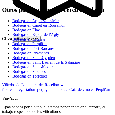
Otros pueblos vitícolas cerca de Claira
Bodegas en Argeles-sur-Mer
Bodegas en Canet-en-Roussillon
Bodegas en Elne
Bodegas en Espira-de-l'Agly
Claira
Bodegas en Leucate
Afficher la carte
Bodegas en Perpiñán
Bodegas en Port-Barcarès
Bodegas en Rivesaltes
Bodegas en Saint-Cyprien
Bodegas en Saint-Laurent-de-la-Salanque
Bodegas en Saint-Nazaire
Bodegas en Saleilles
Bodegas en Torreilles
Viñedos de La llanura del Rosellón →
frontend.degustation_perpignan_hub_cta
Cata de vino en Perpiñán
Viny'aquí
Apasionados por el vino, queremos poner en valor el terroir y el
trabajo respetuoso de los viticultores.