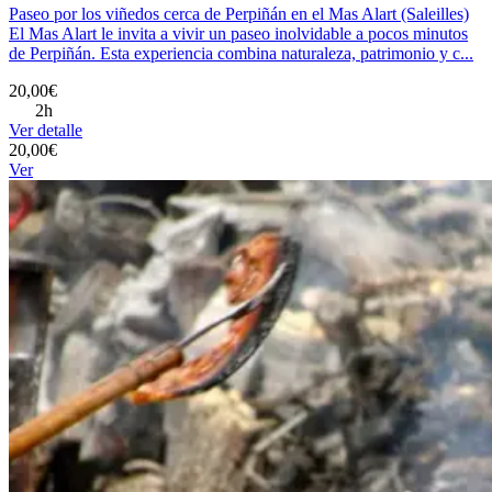
Paseo por los viñedos cerca de Perpiñán en el Mas Alart (Saleilles)
El Mas Alart le invita a vivir un paseo inolvidable a pocos minutos
de Perpiñán. Esta experiencia combina naturaleza, patrimonio y c...
20,00€
2h
Ver detalle
20,00€
Ver