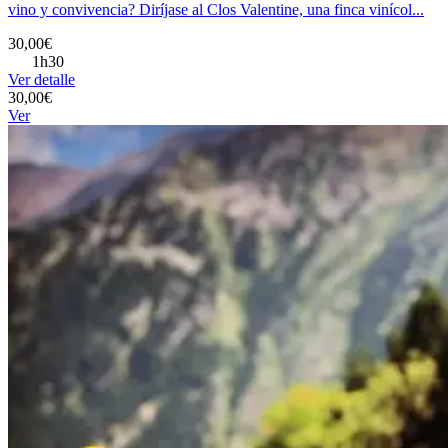
vino y convivencia? Diríjase al Clos Valentine, una finca vinícol...
30,00€
1h30
Ver detalle
30,00€
Ver