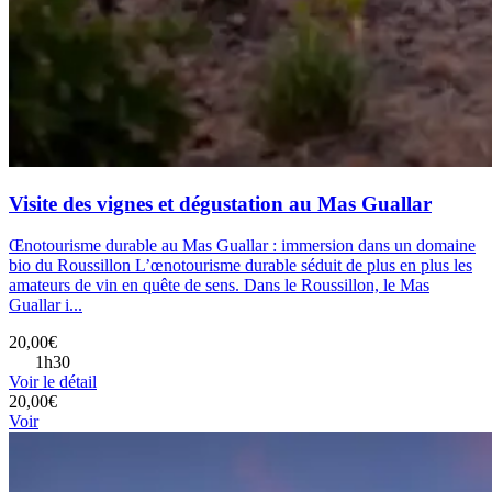
Visite des vignes et dégustation au Mas Guallar
Œnotourisme durable au Mas Guallar : immersion dans un domaine
bio du Roussillon L’œnotourisme durable séduit de plus en plus les
amateurs de vin en quête de sens. Dans le Roussillon, le Mas
Guallar i...
20,00€
1h30
Voir le détail
20,00€
Voir