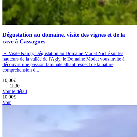
Dégustation au domaine, visite des vignes et de la
cave à Cassagnes
🍷 Visite &amp; Dégustation au Domaine Modat Niché sur les
hauteurs de la vallée de l'Agly, le Domaine Modat vous invite à
découvrir une passion familiale alliant respect de la nature,
compréhension d...
10,00€
1h30
Voir le détail
10,00€
Voir