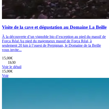
Visite de la cave et dégustation au Domaine La Beille
À la découverte d’un vignoble bio d’exception au pied du massif de
Força Réal Au pied du majestueux massif de Força Réal, à
seulement 20 km à l’ouest de Perpignan, le Domaine de la Beille
vous invite...
15,00€
1h30
Voir le détail
15,00€
Voir