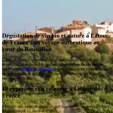
Dégustation de vin bio et nature à Latour-
de-France : un voyage authentique au
cœur du Roussillon
Latour-de-France, charmant village des Fenouillèdes, est une
destination incontournable pour une
dégustation de vin nature
.
Niché entre
Estagel
et
Ansignan
, ce territoire viticole unique repose
sur des coteaux de schiste qui donnent naissance à des rouges
puissants et profonds.
18 expériences à réserver à Latour-de-
France
Réservez une visite de vignoble, une dégustation ou une expérience
œnotouristique à Latour-de-France.