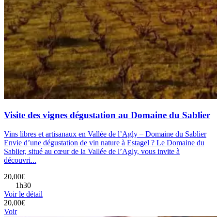
Visite des vignes dégustation au Domaine du Sablier
Vins libres et artisanaux en Vallée de l’Agly – Domaine du Sablier
Envie d’une dégustation de vin nature à Estagel ? Le Domaine du
Sablier, situé au cœur de la Vallée de l’Agly, vous invite à
découvri...
20,00€
1h30
Voir le détail
20,00€
Voir