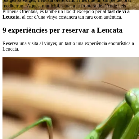
platges salvatges, Leucata ofereix molt més que un simple decorat
mediterrani. Aquest municipi, situat a la frontera de l’Aude i els
Pirineus Orientals, és també un lloc d’excepció per al
tast de vi a
Leucata
, al cor d’una vinya costanera tan rara com autèntica.
9 experiències per reservar a Leucata
Reserva una visita al vinyer, un tast o una experiència enoturística a
Leucata.