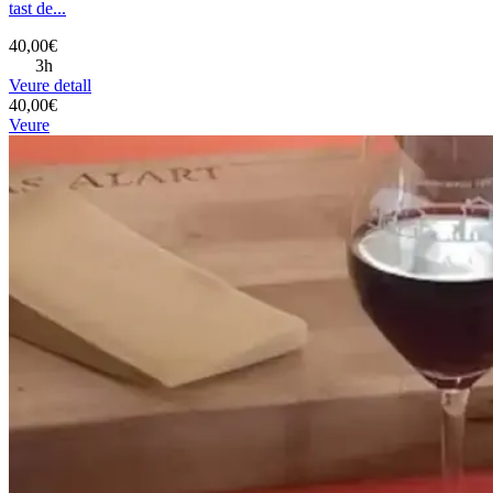
tast de...
40,00€
3h
Veure detall
40,00€
Veure