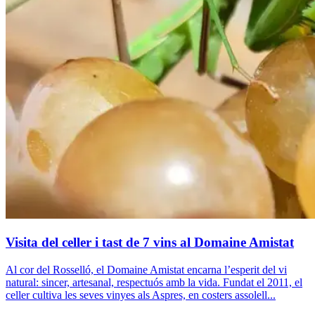
Visita del celler i tast de 7 vins al Domaine Amistat
Al cor del Rosselló, el Domaine Amistat encarna l’esperit del vi
natural: sincer, artesanal, respectuós amb la vida. Fundat el 2011, el
celler cultiva les seves vinyes als Aspres, en costers assolell...