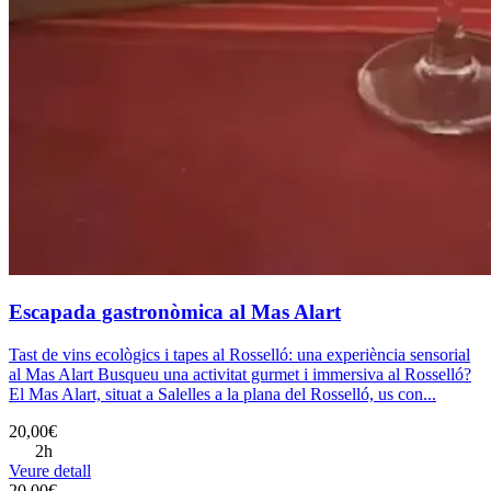
Escapada gastronòmica al Mas Alart
Tast de vins ecològics i tapes al Rosselló: una experiència sensorial
al Mas Alart Busqueu una activitat gurmet i immersiva al Rosselló?
El Mas Alart, situat a Salelles a la plana del Rosselló, us con...
20,00€
2h
Veure detall
20,00€