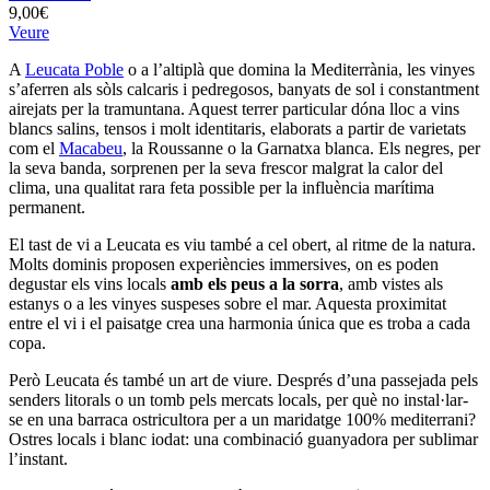
9,00€
Veure
A
Leucata Poble
o a l’altiplà que domina la Mediterrània, les vinyes
s’aferren als sòls calcaris i pedregosos, banyats de sol i constantment
airejats per la tramuntana. Aquest terrer particular dóna lloc a vins
blancs salins, tensos i molt identitaris, elaborats a partir de varietats
com el
Macabeu
, la Roussanne o la Garnatxa blanca. Els negres, per
la seva banda, sorprenen per la seva frescor malgrat la calor del
clima, una qualitat rara feta possible per la influència marítima
permanent.
El tast de vi a Leucata es viu també a cel obert, al ritme de la natura.
Molts dominis proposen experiències immersives, on es poden
degustar els vins locals
amb els peus a la sorra
, amb vistes als
estanys o a les vinyes suspeses sobre el mar. Aquesta proximitat
entre el vi i el paisatge crea una harmonia única que es troba a cada
copa.
Però Leucata és també un art de viure. Després d’una passejada pels
senders litorals o un tomb pels mercats locals, per què no instal·lar-
se en una barraca ostricultora per a un maridatge 100% mediterrani?
Ostres locals i blanc iodat: una combinació guanyadora per sublimar
l’instant.