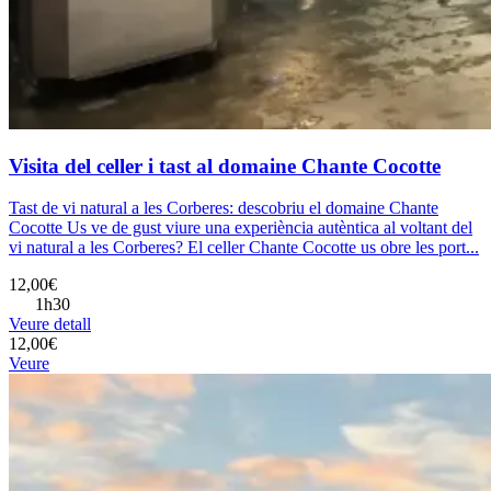
Visita del celler i tast al domaine Chante Cocotte
Tast de vi natural a les Corberes: descobriu el domaine Chante
Cocotte Us ve de gust viure una experiència autèntica al voltant del
vi natural a les Corberes? El celler Chante Cocotte us obre les port...
12,00€
1h30
Veure detall
12,00€
Veure