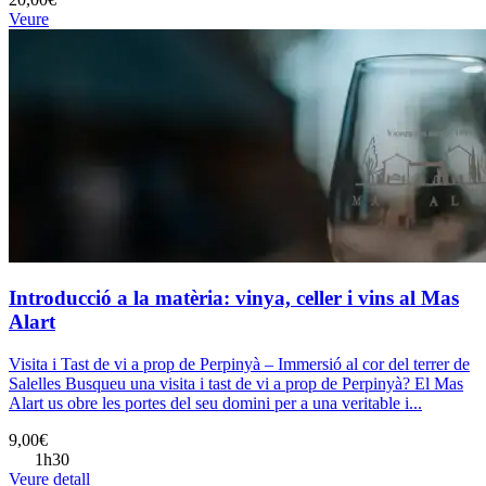
Veure
Introducció a la matèria: vinya, celler i vins al Mas
Alart
Visita i Tast de vi a prop de Perpinyà – Immersió al cor del terrer de
Salelles Busqueu una visita i tast de vi a prop de Perpinyà? El Mas
Alart us obre les portes del seu domini per a una veritable i...
9,00€
1h30
Veure detall