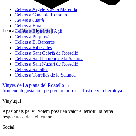
Cellers a Argelers de la Marenda
Cellers a Canet de Rosselló
Cellers a Clairà
Cellers a Elna
Leucata
Cellers a Espirà de l'Aglí
Afficher la carte
Cellers a Perpinyà
Cellers a El Barcarès
Cellers a Ribesaltes
Cellers a Sant Cebrià de Rosselló
Cellers a Sant Llorenç de la Salanca
Cellers a Sant Nazari de Rosselló
Cellers a Saleilles
Cellers a Torrelles de la Salanca
Vinyes de La plana del Rosselló →
frontend.degustation_perpignan_hub_cta
Tast de vi a Perpinyà
Viny'aquí
Apasionats pel vi, volem posar en valor el terroir i la feina
respectuosa dels viticultors.
Social