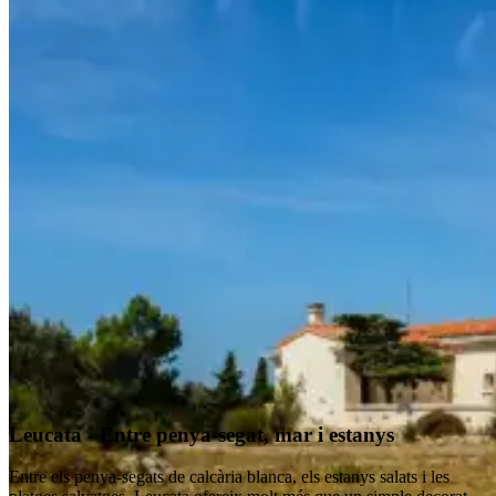
Leucata - Entre penya-segat, mar i estanys
Entre els penya-segats de calcària blanca, els estanys salats i les