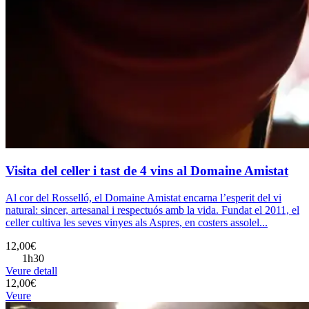
Visita del celler i tast de 4 vins al Domaine Amistat
Al cor del Rosselló, el Domaine Amistat encarna l’esperit del vi
natural: sincer, artesanal i respectuós amb la vida. Fundat el 2011, el
celler cultiva les seves vinyes als Aspres, en costers assolel...
12,00€
1h30
Veure detall
12,00€
Veure